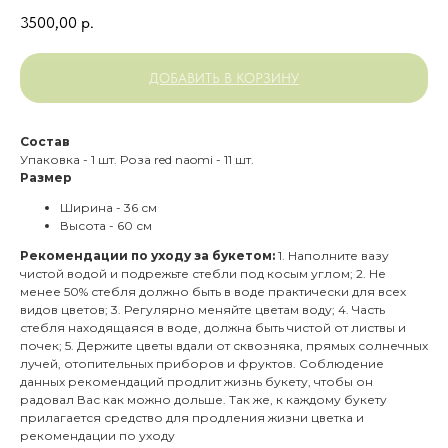
3500,00
р.
ДОБАВИТЬ В КОРЗИНУ
Состав
Упаковка - 1 шт. Роза red naomi - 11 шт.
Размер
Ширина - 36 см
Высота - 60 см
Рекомендации по уходу за букетом:
1. Наполните вазу
чистой водой и подрежьте стебли под косым углом; 2. Не
менее 50% стебля должно быть в воде практически для всех
видов цветов; 3. Регулярно меняйте цветам воду; 4. Часть
стебля находящаяся в воде, должна быть чистой от листвы и
почек; 5. Держите цветы вдали от сквозняка, прямых солнечных
лучей, отопительных приборов и фруктов. Соблюдение
данных рекомендаций продлит жизнь букету, чтобы он
радовал Вас как можно дольше. Так же, к каждому букету
прилагается средство для продления жизни цветка и
рекомендации по уходу