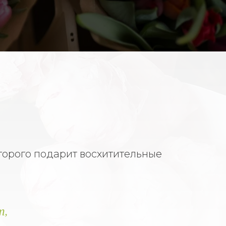
L
торого подарит восхитительные
т,