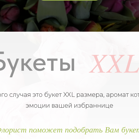
XX
Букеты
о случая это букет XXL размера, аромат ко
эмоции вашей избраннице
лорист поможет подобрать Вам буке